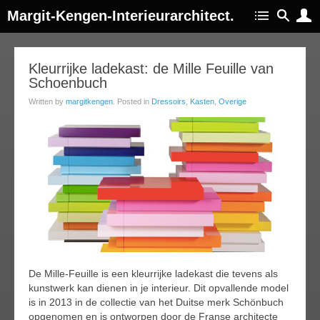
Margit-Kengen-Interieurarchitect.
30
Kleurrijke ladekast: de Mille Feuille van
Schoenbuch
apr
014
Written by
margitkengen
. Posted in
Dressoirs
,
Kasten
,
Overige
De Mille-Feuille is een kleurrijke ladekast die tevens als
kunstwerk kan dienen in je interieur. Dit opvallende model
is in 2013 in de collectie van het Duitse merk Schönbuch
opgenomen en is ontworpen door de Franse architecte