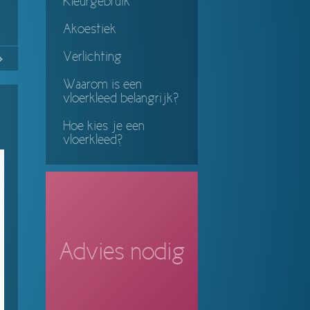
Kleurgebruik
Akoestiek
Verlichting
No
Continue
ing
Waarom is een
vloerkleed belangrijk?
Hoe kies je een
vloerkleed?
Advies nodig