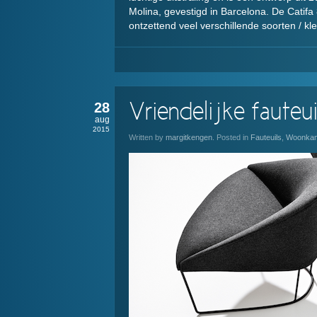
Molina, gevestigd in Barcelona. De Catifa
ontzettend veel verschillende soorten / kle
28
Vriendelijke fauteui
aug
2015
Written by
margitkengen
. Posted in
Fauteuils
,
Woonka