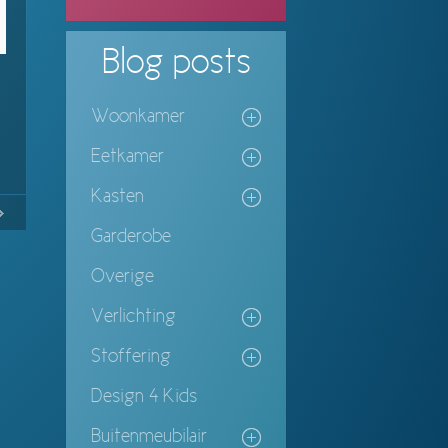
Blog
posts
Woonkamer
Eetkamer
Kasten
No
Continue
Garderobe
ing
Overige
Verlichting
Stoffering
Design 4 Kids
Buitenmeubilair