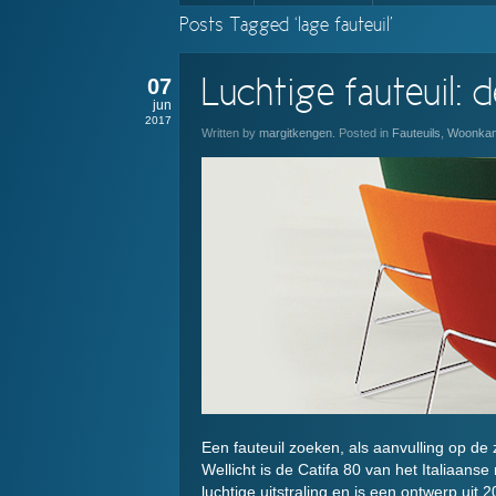
Posts Tagged ‘lage fauteuil’
07
Luchtige fauteuil: 
jun
2017
Written by
margitkengen
. Posted in
Fauteuils
,
Woonka
Een fauteuil zoeken, als aanvulling op de z
Wellicht is de Catifa 80 van het Italiaans
luchtige uitstraling en is een ontwerp uit