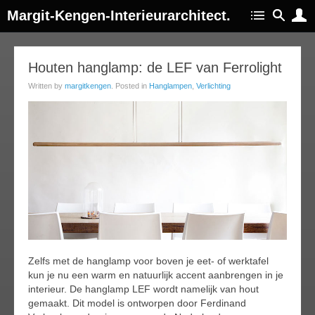
Margit-Kengen-Interieurarchitect.
17
Houten hanglamp: de LEF van Ferrolight
jun
Written by
margitkengen
. Posted in
Hanglampen
,
Verlichting
014
Zelfs met de hanglamp voor boven je eet- of werktafel
kun je nu een warm en natuurlijk accent aanbrengen in je
interieur. De hanglamp LEF wordt namelijk van hout
gemaakt. Dit model is ontworpen door Ferdinand