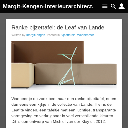
Margit-Kengen-Interieurarchitect.
27
Ranke bijzettafel: de Leaf van Lande
ec
Written by
margitkengen
. Posted in
Bijzettafels
,
Woonkamer
014
Wanneer je op zoek bent naar een ranke bijzettafel, neem
dan eens een kijkje in de collectie van Lande. Hier is de
Leaf te vinden, een tafeltje met een luchtige, transparante
vormgeving en verkrijgbaar in veel verschillende kleuren.
Dit is een ontwerp van Michiel van der Kley uit 2012.