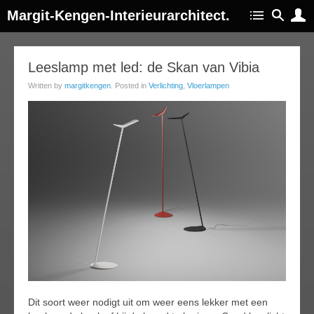
Margit-Kengen-Interieurarchitect.
23
Leeslamp met led: de Skan van Vibia
ov
Written by
margitkengen
. Posted in
Verlichting
,
Vloerlampen
013
Dit soort weer nodigt uit om weer eens lekker met een