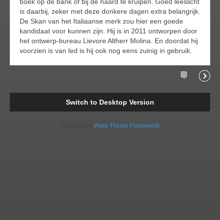
boek op de bank of bij de haard te kruipen. Goed leeslicht
is daarbij, zeker met deze donkere dagen extra belangrijk.
De Skan van het Italiaanse merk zou hier een goede
kandidaat voor kunnen zijn. Hij is in 2011 ontworpen door
het ontwerp-bureau Lievore Altherr Molina. En doordat hij
voorzien is van led is hij ook nog eens zuinig in gebruik.
Comments
Readi
Switch to Desktop Version
Powered by
Warp Theme Framework