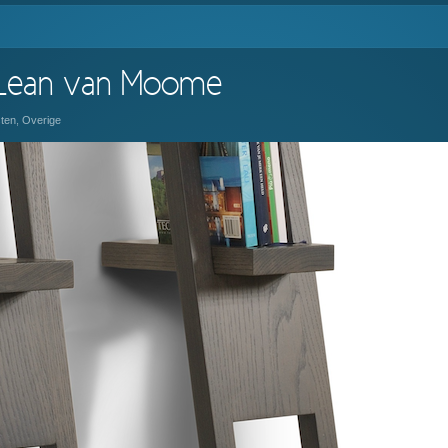
 Lean van Moome
ten
,
Overige