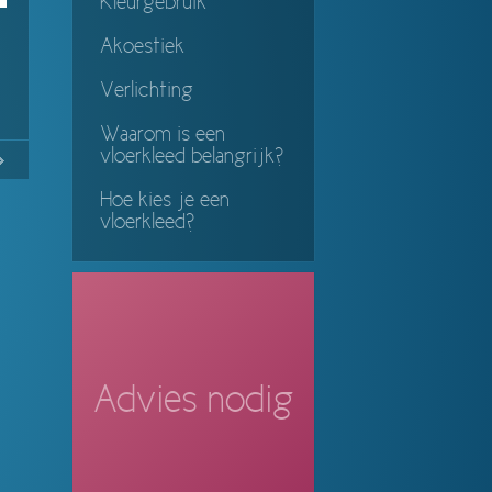
Kleurgebruik
Akoestiek
Verlichting
Waarom is een
vloerkleed belangrijk?
No
Continue
ing
Hoe kies je een
vloerkleed?
Advies nodig