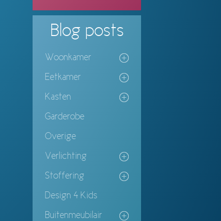
Blog
posts
Woonkamer
Eetkamer
Kasten
Garderobe
Overige
Verlichting
Stoffering
Design 4 Kids
Buitenmeubilair