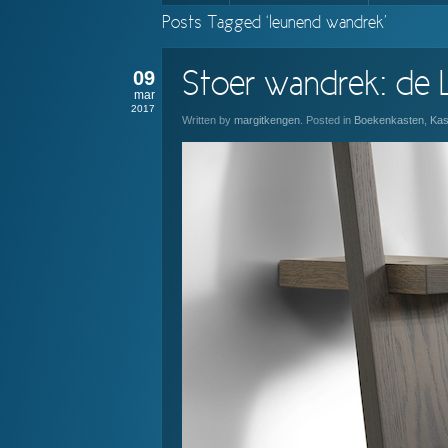
Posts Tagged ‘leunend wandrek’
09
Stoer wandrek: de
mar
2017
Written by
margitkengen
. Posted in
Boekenkasten
,
Kas