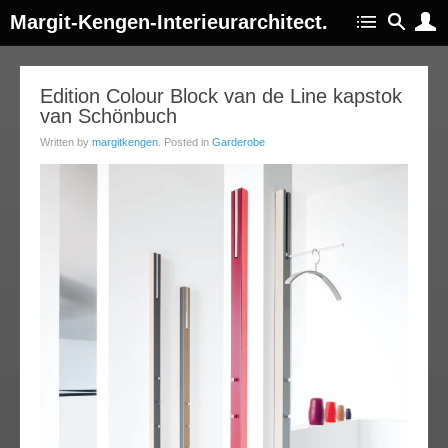
Margit-Kengen-Interieurarchitect.
23
Edition Colour Block van de Line kapstok
van Schönbuch
jun
013
Written by
margitkengen
. Posted in
Garderobe