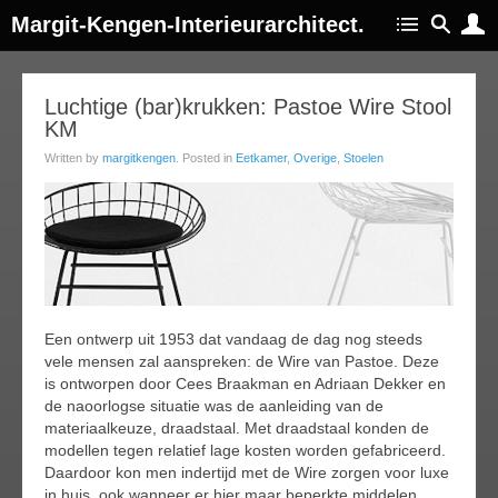
Margit-Kengen-Interieurarchitect.
07
Luchtige (bar)krukken: Pastoe Wire Stool
KM
feb
016
Written by
margitkengen
. Posted in
Eetkamer
,
Overige
,
Stoelen
Een ontwerp uit 1953 dat vandaag de dag nog steeds
vele mensen zal aanspreken: de Wire van Pastoe. Deze
is ontworpen door Cees Braakman en Adriaan Dekker en
de naoorlogse situatie was de aanleiding van de
materiaalkeuze, draadstaal. Met draadstaal konden de
modellen tegen relatief lage kosten worden gefabriceerd.
Daardoor kon men indertijd met de Wire zorgen voor luxe
in huis, ook wanneer er hier maar beperkte middelen