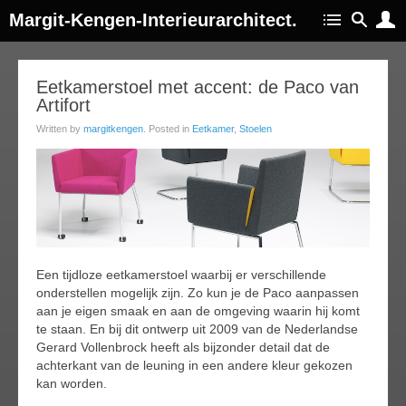
Margit-Kengen-Interieurarchitect.
16
Eetkamerstoel met accent: de Paco van
Artifort
ov
015
Written by
margitkengen
. Posted in
Eetkamer
,
Stoelen
Een tijdloze eetkamerstoel waarbij er verschillende
onderstellen mogelijk zijn. Zo kun je de Paco aanpassen
aan je eigen smaak en aan de omgeving waarin hij komt
te staan. En bij dit ontwerp uit 2009 van de Nederlandse
Gerard Vollenbrock heeft als bijzonder detail dat de
achterkant van de leuning in een andere kleur gekozen
kan worden.