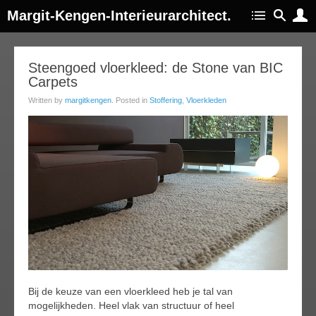
Margit-Kengen-Interieurarchitect.
18
Steengoed vloerkleed: de Stone van BIC
Carpets
ep
014
Written by
margitkengen
. Posted in
Stoffering
,
Vloerkleden
Bij de keuze van een vloerkleed heb je tal van
mogelijkheden. Heel vlak van structuur of heel