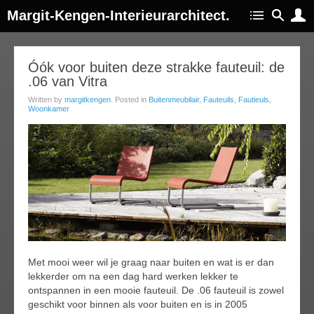
Margit-Kengen-Interieurarchitect.
07
Óók voor buiten deze strakke fauteuil: de
.06 van Vitra
jul
014
Written by
margitkengen
. Posted in
Buitenmeubilair
,
Fauteuils
,
Fautieuls
,
Woonkamer
Met mooi weer wil je graag naar buiten en wat is er dan
lekkerder om na een dag hard werken lekker te
ontspannen in een mooie fauteuil. De .06 fauteuil is zowel
geschikt voor binnen als voor buiten en is in 2005