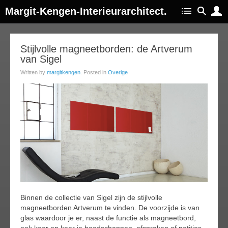
Margit-Kengen-Interieurarchitect.
22
Stijlvolle magneetborden: de Artverum
van Sigel
ep
014
Written by
margitkengen
. Posted in
Overige
Binnen de collectie van Sigel zijn de stijlvolle
magneetborden Artverum te vinden. De voorzijde is van
glas waardoor je er, naast de functie als magneetbord,
ook keer op keer je boodschappen, afspraken of notities