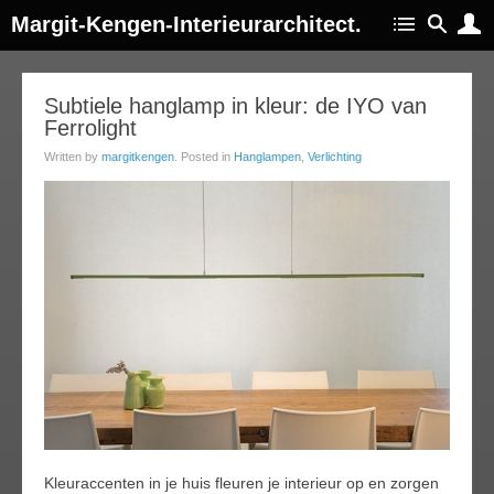
Margit-Kengen-Interieurarchitect.
03
Subtiele hanglamp in kleur: de IYO van
Ferrolight
jan
015
Written by
margitkengen
. Posted in
Hanglampen
,
Verlichting
Kleuraccenten in je huis fleuren je interieur op en zorgen