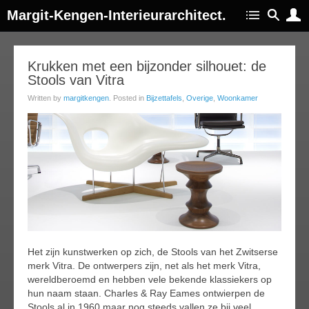
Margit-Kengen-Interieurarchitect.
30
Krukken met een bijzonder silhouet: de
Stools van Vitra
ep
014
Written by
margitkengen
. Posted in
Bijzettafels
,
Overige
,
Woonkamer
Het zijn kunstwerken op zich, de Stools van het Zwitserse
merk Vitra. De ontwerpers zijn, net als het merk Vitra,
wereldberoemd en hebben vele bekende klassiekers op
hun naam staan. Charles & Ray Eames ontwierpen de
Stools al in 1960 maar nog steeds vallen ze bij veel