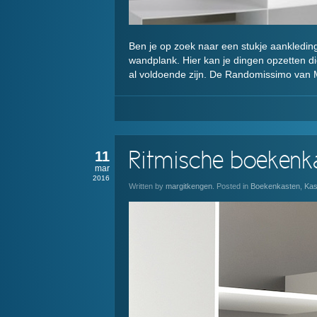
Ben je op zoek naar een stukje aankledi
wandplank. Hier kan je dingen opzetten d
al voldoende zijn. De Randomissimo van M
11
Ritmische boekenka
mar
2016
Written by
margitkengen
. Posted in
Boekenkasten
,
Kas