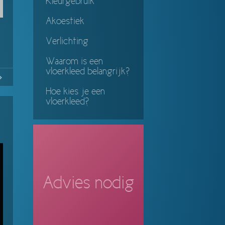
Kleurgebruik
Akoestiek
Verlichting
Waarom is een
vloerkleed belangrijk?
No
Continue
Hoe kies je een
ing
vloerkleed?
Advies nodig