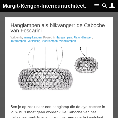
Margit-Kengen-Interieurarchitect.
01
Hanglampen als blikvanger: de Caboche
van Foscarini
ug
014
Written by
margitkengen
. Posted in
Hanglampen
,
Plafondlampen
,
Tafellampen
,
Verlichting
,
Vloerlampen
,
Wandlampen
Ben je op zoek naar een hanglamp die de eye-catcher in
jouw huis moet gaan worden? De Caboche van het
Italiaanse merk Foscarini zou hier een goede kandidaat