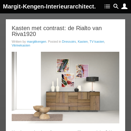
Margit-Kengen-Interieurarchitect.
20
Kasten met contrast: de Rialto van
Riva1920
apr
013
Written by
margitkengen
. Posted in
Dressoirs
,
Kasten
,
TV kasten
,
Vitrinekasten