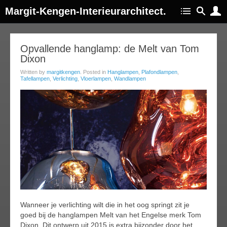
Margit-Kengen-Interieurarchitect.
13
Opvallende hanglamp: de Melt van Tom
Dixon
jan
018
Written by
margitkengen
. Posted in
Hanglampen
,
Plafondlampen
,
Tafellampen
,
Verlichting
,
Vloerlampen
,
Wandlampen
Wanneer je verlichting wilt die in het oog springt zit je
goed bij de hanglampen Melt van het Engelse merk Tom
Dixon. Dit ontwerp uit 2015 is extra bijzonder door het