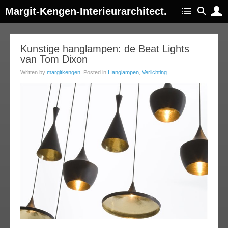
Margit-Kengen-Interieurarchitect.
04
Kunstige hanglampen: de Beat Lights
van Tom Dixon
ec
013
Written by
margitkengen
. Posted in
Hanglampen
,
Verlichting