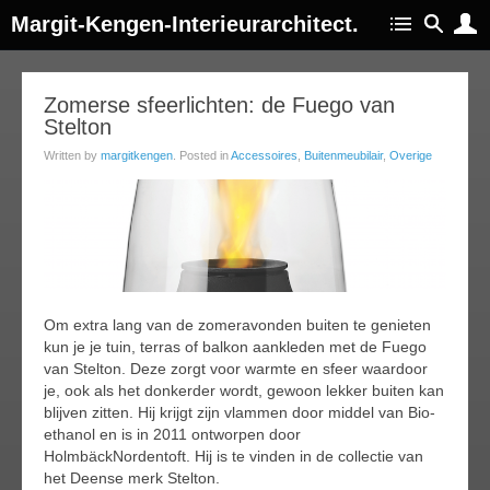
Margit-Kengen-Interieurarchitect.
09
Zomerse sfeerlichten: de Fuego van
Stelton
jul
015
Written by
margitkengen
. Posted in
Accessoires
,
Buitenmeubilair
,
Overige
Om extra lang van de zomeravonden buiten te genieten
kun je je tuin, terras of balkon aankleden met de Fuego
van Stelton. Deze zorgt voor warmte en sfeer waardoor
je, ook als het donkerder wordt, gewoon lekker buiten kan
blijven zitten. Hij krijgt zijn vlammen door middel van Bio-
ethanol en is in 2011 ontworpen door
HolmbäckNordentoft. Hij is te vinden in de collectie van
het Deense merk Stelton.