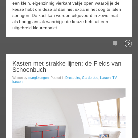
een klein, eigenzinnig vierkant vakje open waarbij je de
keuze hebt om deze al dan niet extra in het oog te laten
springen. De kast kan worden uitgevoerd in zowel mat-
als hoogglanslak waarbij je de keuze hebt uit een
uitgebreid kleurenpalet.
Comments
Readi
11
Kasten met strakke lijnen: de Fields van
Schoenbuch
jul
013
Written by
margitkengen
. Posted in
Dressoirs
,
Garderobe
,
Kasten
,
TV
kasten