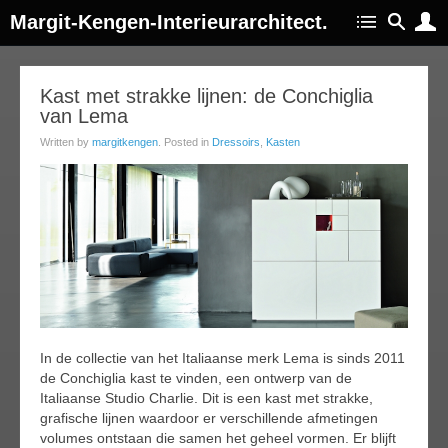
Margit-Kengen-Interieurarchitect.
10
Kast met strakke lijnen: de Conchiglia
van Lema
ep
014
Written by
margitkengen
. Posted in
Dressoirs
,
Kasten
In de collectie van het Italiaanse merk Lema is sinds 2011
de Conchiglia kast te vinden, een ontwerp van de
Italiaanse Studio Charlie. Dit is een kast met strakke,
grafische lijnen waardoor er verschillende afmetingen
volumes ontstaan die samen het geheel vormen. Er blijft