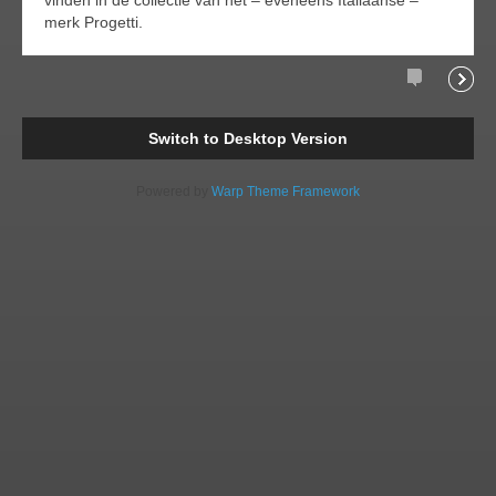
vinden in de collectie van het – eveneens Italiaanse –
merk Progetti.
Comments
Readi
Switch to Desktop Version
Powered by
Warp Theme Framework