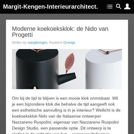
Margit-Kengen-Interieurarchitect.
15
Moderne koekoeksklok: de Nido van
Progetti
feb
019
Written by
margitkengen
. Posted in
Overige
Om bij de tijd te blijven is een mooie klok onmisbaar. Wil
je een bijzondere klok die behalve de tijd aangeeft ook
een esthetische aanvulling is in je interieur? Wellicht is de
koekoeksklok Nido van de Italiaanse ontwerper
Nazzareno Ruspolini, eigenaar van Nazzareno Ruspolini
Design Studio, een passende optie. Dit ontwerp is te