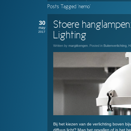
Posts Tagged ‘nemo’
30
Stoere hanglampen
may
2017
Lighting
Written by
margitkengen
. Posted in
Buitenverlichting
,
H
Bij het kiezen van de verlichting boven bijv
diffuus licht? Mag het opvallen of is het be