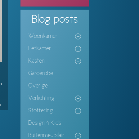
Blog
posts
Woonkamer
Eetkamer
Kasten
Garderobe
n
Overige
Verlichting
No
Continue
Stoffering
ing
Design 4 Kids
Buitenmeubilair