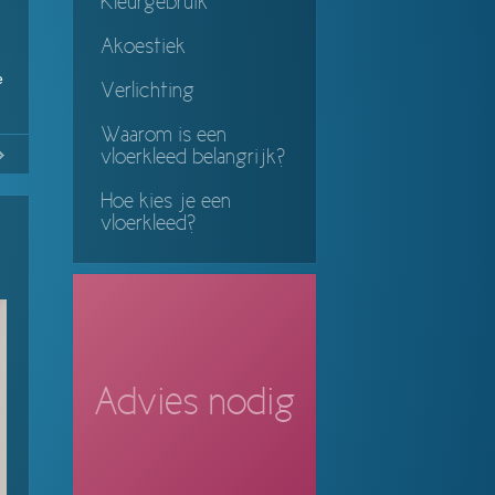
Kleurgebruik
Akoestiek
e
Verlichting
Waarom is een
No
Continue
vloerkleed belangrijk?
ing
Hoe kies je een
vloerkleed?
Advies nodig