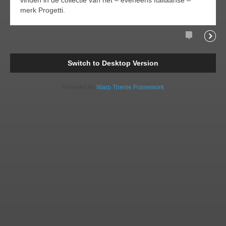
vinden in de collectie van het – eveneens Italiaanse –
merk Progetti.
Comments
Readi
Switch to Desktop Version
Powered by
Warp Theme Framework