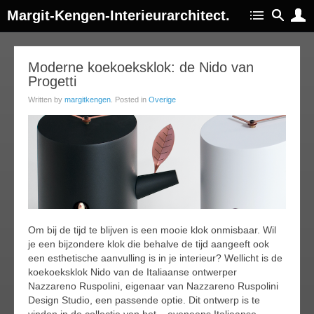
Margit-Kengen-Interieurarchitect.
15
Moderne koekoeksklok: de Nido van
Progetti
feb
019
Written by
margitkengen
. Posted in
Overige
Om bij de tijd te blijven is een mooie klok onmisbaar. Wil
je een bijzondere klok die behalve de tijd aangeeft ook
een esthetische aanvulling is in je interieur? Wellicht is de
koekoeksklok Nido van de Italiaanse ontwerper
Nazzareno Ruspolini, eigenaar van Nazzareno Ruspolini
Design Studio, een passende optie. Dit ontwerp is te