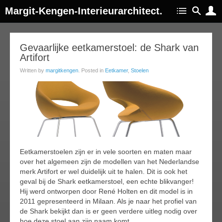
Margit-Kengen-Interieurarchitect.
03
Gevaarlijke eetkamerstoel: de Shark van
Artifort
ec
014
Written by
margitkengen
. Posted in
Eetkamer
,
Stoelen
Eetkamerstoelen zijn er in vele soorten en maten maar
over het algemeen zijn de modellen van het Nederlandse
merk Artifort er wel duidelijk uit te halen. Dit is ook het
geval bij de Shark eetkamerstoel, een echte blikvanger!
Hij werd ontworpen door René Holten en dit model is in
2011 gepresenteerd in Milaan. Als je naar het profiel van
de Shark bekijkt dan is er geen verdere uitleg nodig over
hoe deze stoel aan zijn naam komt.