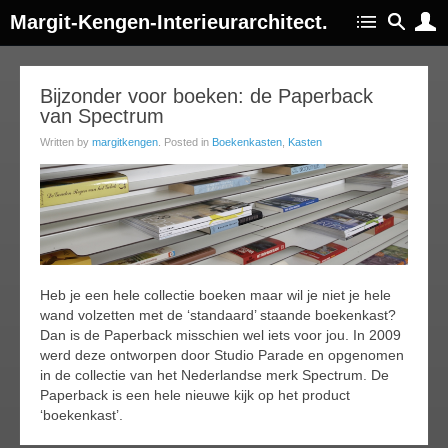
Margit-Kengen-Interieurarchitect.
11
Bijzonder voor boeken: de Paperback
van Spectrum
ug
015
Written by
margitkengen
. Posted in
Boekenkasten
,
Kasten
Heb je een hele collectie boeken maar wil je niet je hele
wand volzetten met de ‘standaard’ staande boekenkast?
Dan is de Paperback misschien wel iets voor jou. In 2009
werd deze ontworpen door Studio Parade en opgenomen
in de collectie van het Nederlandse merk Spectrum. De
Paperback is een hele nieuwe kijk op het product
‘boekenkast’.