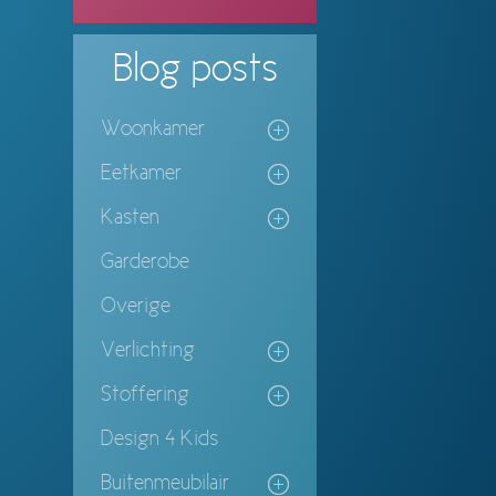
Blog
posts
Woonkamer
Eetkamer
Kasten
Garderobe
Overige
Verlichting
Stoffering
Design 4 Kids
Buitenmeubilair