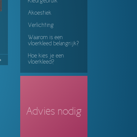
Kleurgebruik
Akoestiek
Verlichting
Waarom is een
vloerkleed belangrijk?
Hoe kies je een
No
Continue
vloerkleed?
ing
Advies nodig