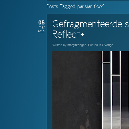
Posts Tagged ‘parisian floor’
05
Gefragmenteerde spi
mar
2015
Reflect+
Written by
margitkengen
. Posted in
Overige