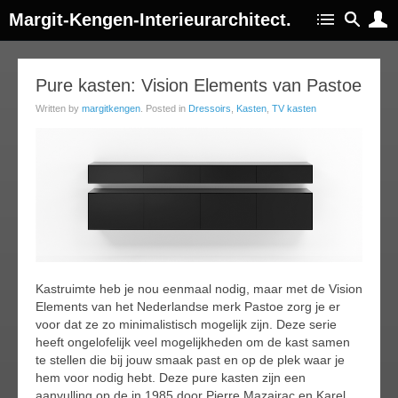
Margit-Kengen-Interieurarchitect.
26
Pure kasten: Vision Elements van Pastoe
ov
Written by
margitkengen
. Posted in
Dressoirs
,
Kasten
,
TV kasten
014
Kastruimte heb je nou eenmaal nodig, maar met de Vision
Elements van het Nederlandse merk Pastoe zorg je er
voor dat ze zo minimalistisch mogelijk zijn. Deze serie
heeft ongelofelijk veel mogelijkheden om de kast samen
te stellen die bij jouw smaak past en op de plek waar je
hem voor nodig hebt. Deze pure kasten zijn een
aanvulling op de in 1985 door Pierre Mazairac en Karel