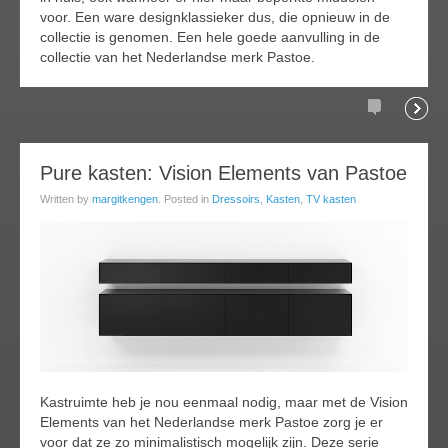
voor. Een ware designklassieker dus, die opnieuw in de
collectie is genomen. Een hele goede aanvulling in de
collectie van het Nederlandse merk Pastoe.
Comments
Readi
26
Pure kasten: Vision Elements van Pastoe
ov
Written by
margitkengen
. Posted in
Dressoirs
,
Kasten
,
TV kasten
014
Kastruimte heb je nou eenmaal nodig, maar met de Vision
Elements van het Nederlandse merk Pastoe zorg je er
voor dat ze zo minimalistisch mogelijk zijn. Deze serie