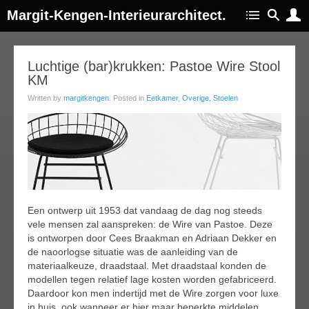
Margit-Kengen-Interieurarchitect.
07
Luchtige (bar)krukken: Pastoe Wire Stool
KM
feb
016
Written by
margitkengen
. Posted in
Eetkamer
,
Overige
,
Stoelen
Een ontwerp uit 1953 dat vandaag de dag nog steeds
vele mensen zal aanspreken: de Wire van Pastoe. Deze
is ontworpen door Cees Braakman en Adriaan Dekker en
de naoorlogse situatie was de aanleiding van de
materiaalkeuze, draadstaal. Met draadstaal konden de
modellen tegen relatief lage kosten worden gefabriceerd.
Daardoor kon men indertijd met de Wire zorgen voor luxe
in huis, ook wanneer er hier maar beperkte middelen