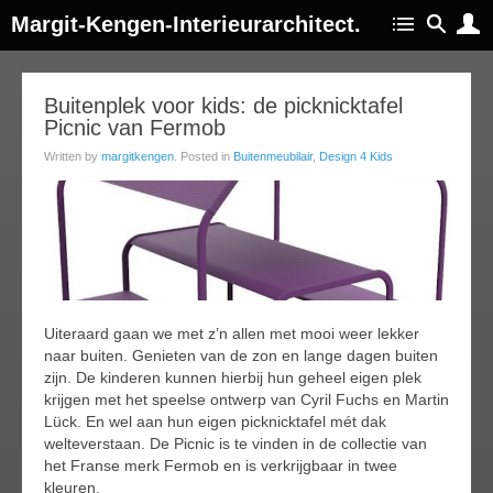
Margit-Kengen-Interieurarchitect.
24
Buitenplek voor kids: de picknicktafel
Picnic van Fermob
ay
018
Written by
margitkengen
. Posted in
Buitenmeubilair
,
Design 4 Kids
Uiteraard gaan we met z’n allen met mooi weer lekker
naar buiten. Genieten van de zon en lange dagen buiten
zijn. De kinderen kunnen hierbij hun geheel eigen plek
krijgen met het speelse ontwerp van Cyril Fuchs en Martin
Lück. En wel aan hun eigen picknicktafel mét dak
welteverstaan. De Picnic is te vinden in de collectie van
het Franse merk Fermob en is verkrijgbaar in twee
kleuren.