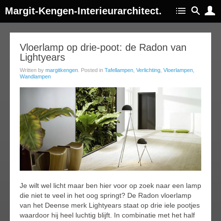
Margit-Kengen-Interieurarchitect.
26
Vloerlamp op drie-poot: de Radon van
Lightyears
ep
014
Written by
margitkengen
. Posted in
Tafellampen
,
Verlichting
,
Vloerlampen
,
Wandlampen
Je wilt wel licht maar ben hier voor op zoek naar een lamp
die niet te veel in het oog springt? De Radon vloerlamp
van het Deense merk Lightyears staat op drie iele pootjes
waardoor hij heel luchtig blijft. In combinatie met het half