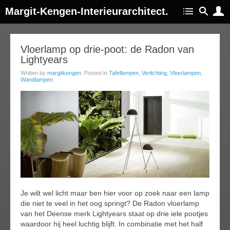
Margit-Kengen-Interieurarchitect.
26
Vloerlamp op drie-poot: de Radon van
Lightyears
ep
014
Written by
margitkengen
. Posted in
Tafellampen
,
Verlichting
,
Vloerlampen
,
Wandlampen
Je wilt wel licht maar ben hier voor op zoek naar een lamp
die niet te veel in het oog springt? De Radon vloerlamp
van het Deense merk Lightyears staat op drie iele pootjes
waardoor hij heel luchtig blijft. In combinatie met het half