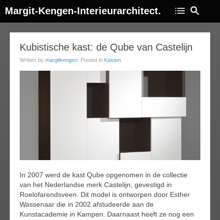
Margit-Kengen-Interieurarchitect.
17
Kubistische kast: de Qube van Castelijn
ep
Written by
margitkengen
. Posted in
Kasten
013
In 2007 werd de kast Qube opgenomen in de collectie
van het Nederlandse merk Castelijn, gevestigd in
Roelofarendsveen. Dit model is ontworpen door Esther
Wassenaar die in 2002 afstudeerde aan de
Kunstacademie in Kampen. Daarnaast heeft ze nog een