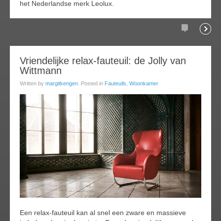
het Nederlandse merk Leolux.
Comments
Readi
26
Vriendelijke relax-fauteuil: de Jolly van
Wittmann
ov
013
Written by
margitkengen
. Posted in
Fauteuils
,
Woonkamer
Een relax-fauteuil kan al snel een zware en massieve