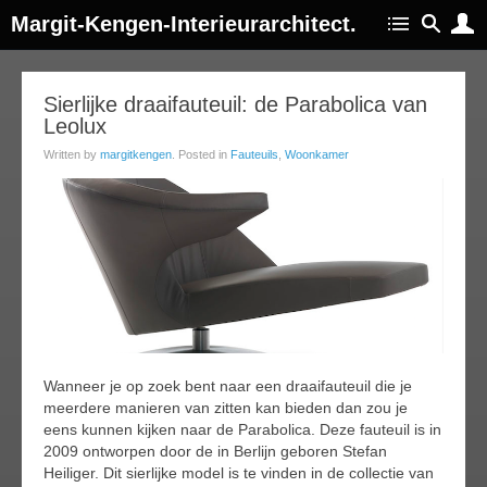
Margit-Kengen-Interieurarchitect.
23
Sierlijke draaifauteuil: de Parabolica van
Leolux
ar
015
Written by
margitkengen
. Posted in
Fauteuils
,
Woonkamer
Wanneer je op zoek bent naar een draaifauteuil die je
meerdere manieren van zitten kan bieden dan zou je
eens kunnen kijken naar de Parabolica. Deze fauteuil is in
2009 ontworpen door de in Berlijn geboren Stefan
Heiliger. Dit sierlijke model is te vinden in de collectie van