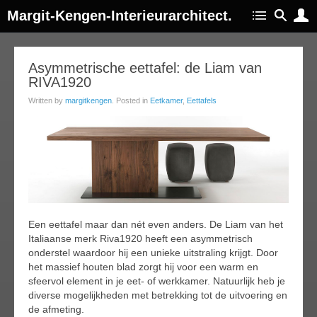
Margit-Kengen-Interieurarchitect.
12
Asymmetrische eettafel: de Liam van
RIVA1920
jan
015
Written by
margitkengen
. Posted in
Eetkamer
,
Eettafels
Een eettafel maar dan nét even anders. De Liam van het
Italiaanse merk Riva1920 heeft een asymmetrisch
onderstel waardoor hij een unieke uitstraling krijgt. Door
het massief houten blad zorgt hij voor een warm en
sfeervol element in je eet- of werkkamer. Natuurlijk heb je
diverse mogelijkheden met betrekking tot de uitvoering en
de afmeting.