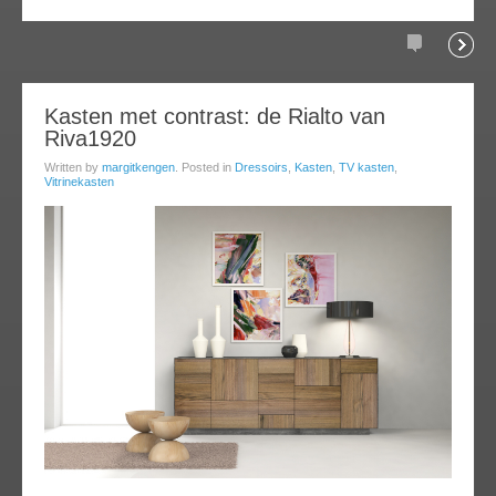
Comments
Readi
20
Kasten met contrast: de Rialto van
Riva1920
apr
013
Written by
margitkengen
. Posted in
Dressoirs
,
Kasten
,
TV kasten
,
Vitrinekasten