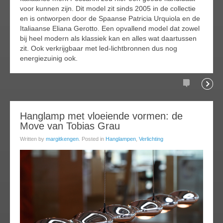
voor kunnen zijn. Dit model zit sinds 2005 in de collectie
en is ontworpen door de Spaanse Patricia Urquiola en de
Italiaanse Eliana Gerotto. Een opvallend model dat zowel
bij heel modern als klassiek kan en alles wat daartussen
zit. Ook verkrijgbaar met led-lichtbronnen dus nog
energiezuinig ook.
Comments
Readi
19
Hanglamp met vloeiende vormen: de
Move van Tobias Grau
ep
013
Written by
margitkengen
. Posted in
Hanglampen
,
Verlichting