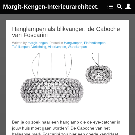
Margit-Kengen-Interieurarchitect.
01
Hanglampen als blikvanger: de Caboche
van Foscarini
ug
014
Written by
margitkengen
. Posted in
Hanglampen
,
Plafondlampen
,
Tafellampen
,
Verlichting
,
Vloerlampen
,
Wandlampen
Ben je op zoek naar een hanglamp die de eye-catcher in
jouw huis moet gaan worden? De Caboche van het
Italiaanse merk Foscarini zou hier een goede kandidaat