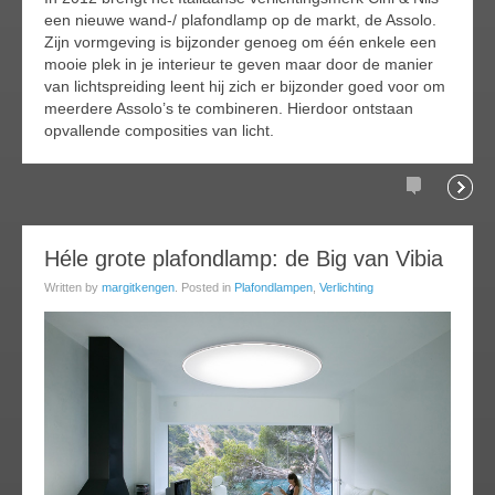
een nieuwe wand-/ plafondlamp op de markt, de Assolo.
Zijn vormgeving is bijzonder genoeg om één enkele een
mooie plek in je interieur te geven maar door de manier
van lichtspreiding leent hij zich er bijzonder goed voor om
meerdere Assolo’s te combineren. Hierdoor ontstaan
opvallende composities van licht.
Comments
Readi
25
Héle grote plafondlamp: de Big van Vibia
jun
Written by
margitkengen
. Posted in
Plafondlampen
,
Verlichting
013