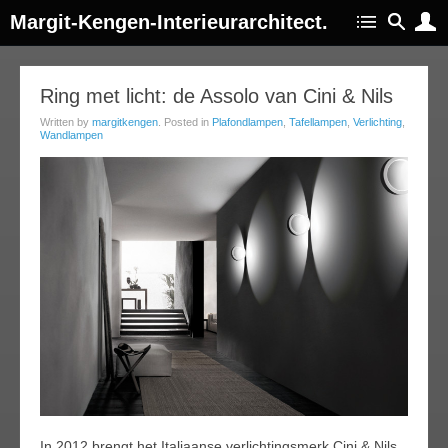
Margit-Kengen-Interieurarchitect.
09
Ring met licht: de Assolo van Cini & Nils
ep
Written by
margitkengen
. Posted in
Plafondlampen
,
Tafellampen
,
Verlichting
,
013
Wandlampen
In 2012 brengt het Italiaanse verlichtingsmerk Cini & Nils