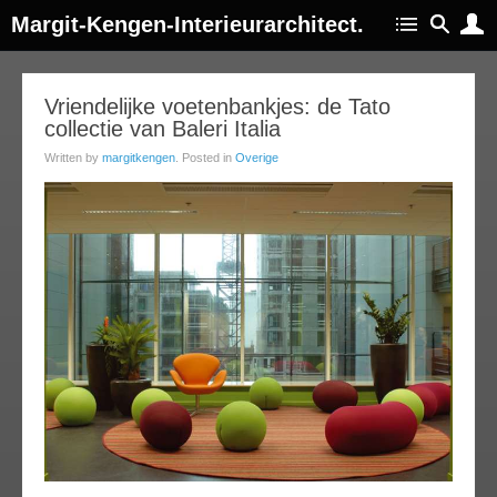
Margit-Kengen-Interieurarchitect.
16
Vriendelijke voetenbankjes: de Tato
collectie van Baleri Italia
ov
013
Written by
margitkengen
. Posted in
Overige