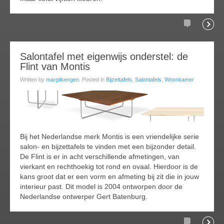
Comments
Readi
12
Salontafel met eigenwijs onderstel: de
Flint van Montis
oct
015
Written by
margitkengen
. Posted in
Bijzettafels
,
Salontafels
,
Woonkamer
Bij het Nederlandse merk Montis is een vriendelijke serie
salon- en bijzettafels te vinden met een bijzonder detail.
De Flint is er in acht verschillende afmetingen, van
vierkant en rechthoekig tot rond en ovaal. Hierdoor is de
kans groot dat er een vorm en afmeting bij zit die in jouw
interieur past. Dit model is 2004 ontworpen door de
Nederlandse ontwerper Gert Batenburg.