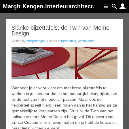
Margit-Kengen-Interieurarchitect.
20
Slanke bijzettafels: de Twin van Meme
Design
apr
016
Written by
margitkengen
. Posted in
Bijzettafels
,
Woonkamer
Wanneer je er voor kiest om met losse bijzettafels te
werken in je interieur dan is het natuurlijk belangrijk dat ze
bij de rest van het meubilair passen. Maar ook de
flexibiliteit speelt hierbij een rol en dan is het handig als ze
gemakkelijk te verplaatsen zijn. Dit is bij de Twin van het
Italiaanse merk Meme Design het geval. Dit ontwerp van
Enrico Cesano is er in twee maten en je hebt de keuze uit
maar liefst vijftien kleuren!