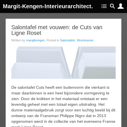
Margit-Kengen-Interieurarchitect.
10
Salontafel met vouwen: de Cuts van
Ligne Roset
ay
016
Written by
margitkengen
. Posted in
Salontafels
,
Woonkamer
De salontafel Cuts heeft een buitenvorm die vierkant is
maar daarbinnen is een heel bijzondere vormgeving te
zien. Door de knikken in het materiaal ontstaat er een
levendig geheel met een totaal eigen uitstraling. Het
dunne materiaalgebruik zorgt voor een luchtig beeld bij dit
ontwerp van de Fransman Philippe Nigro dat in 2013
opgenomen werd in de collectie van het eveneens Franse