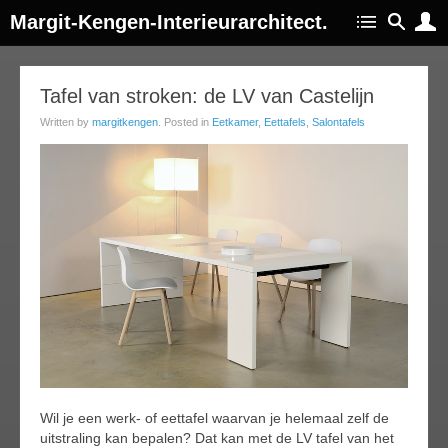
Margit-Kengen-Interieurarchitect.
27
Tafel van stroken: de LV van Castelijn
ug
Written by
margitkengen
. Posted in
Eetkamer
,
Eettafels
,
Salontafels
014
Wil je een werk- of eettafel waarvan je helemaal zelf de
uitstraling kan bepalen? Dat kan met de LV tafel van het