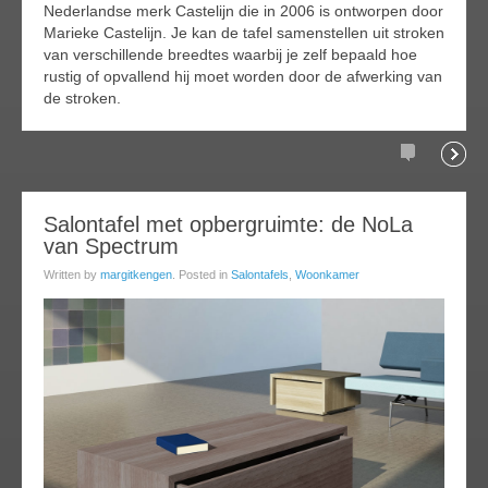
Nederlandse merk Castelijn die in 2006 is ontworpen door
Marieke Castelijn. Je kan de tafel samenstellen uit stroken
van verschillende breedtes waarbij je zelf bepaald hoe
rustig of opvallend hij moet worden door de afwerking van
de stroken.
Comments
Readi
29
Salontafel met opbergruimte: de NoLa
van Spectrum
ay
013
Written by
margitkengen
. Posted in
Salontafels
,
Woonkamer