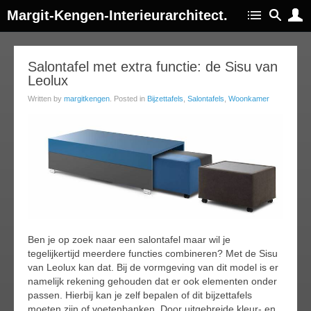
Margit-Kengen-Interieurarchitect.
05
Salontafel met extra functie: de Sisu van
Leolux
ug
014
Written by
margitkengen
. Posted in
Bijzettafels
,
Salontafels
,
Woonkamer
Ben je op zoek naar een salontafel maar wil je
tegelijkertijd meerdere functies combineren? Met de Sisu
van Leolux kan dat. Bij de vormgeving van dit model is er
namelijk rekening gehouden dat er ook elementen onder
passen. Hierbij kan je zelf bepalen of dit bijzettafels
moeten zijn of voetenbanken. Door uitgebreide kleur- en