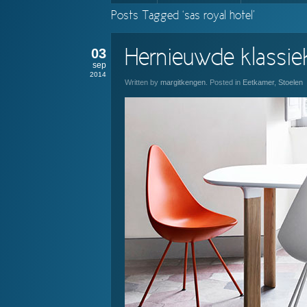
Posts Tagged ‘sas royal hotel’
03
Hernieuwde klassie
sep
2014
Written by
margitkengen
. Posted in
Eetkamer
,
Stoelen