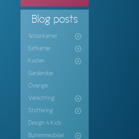
Blog
posts
Woonkamer
Eetkamer
Kasten
Garderobe
Overige
Verlichting
Stoffering
Design 4 Kids
Buitenmeubilair