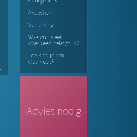
Kleurgebruik
Akoestiek
Verlichting
Waarom is een
vloerkleed belangrijk?
Hoe kies je een
vloerkleed?
No
Continue
ing
Advies nodig