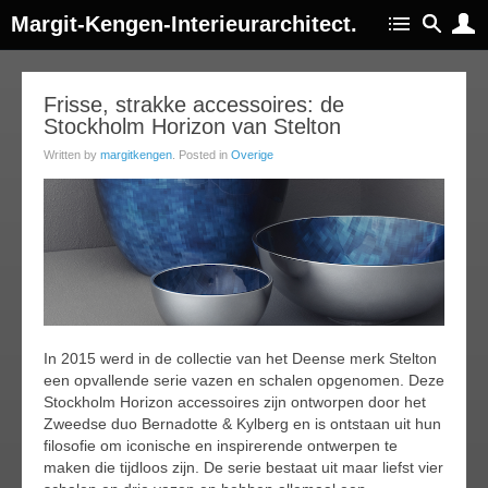
Margit-Kengen-Interieurarchitect.
15
Frisse, strakke accessoires: de
Stockholm Horizon van Stelton
ar
016
Written by
margitkengen
. Posted in
Overige
In 2015 werd in de collectie van het Deense merk Stelton
een opvallende serie vazen en schalen opgenomen. Deze
Stockholm Horizon accessoires zijn ontworpen door het
Zweedse duo Bernadotte & Kylberg en is ontstaan uit hun
filosofie om iconische en inspirerende ontwerpen te
maken die tijdloos zijn. De serie bestaat uit maar liefst vier