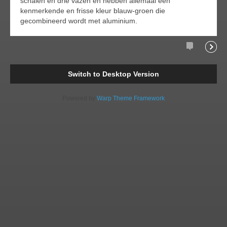
schalen en drie vazen en hebben allemaal een
kenmerkende en frisse kleur blauw-groen die
gecombineerd wordt met aluminium.
Comments
Readi
Switch to Desktop Version
Powered by
Warp Theme Framework