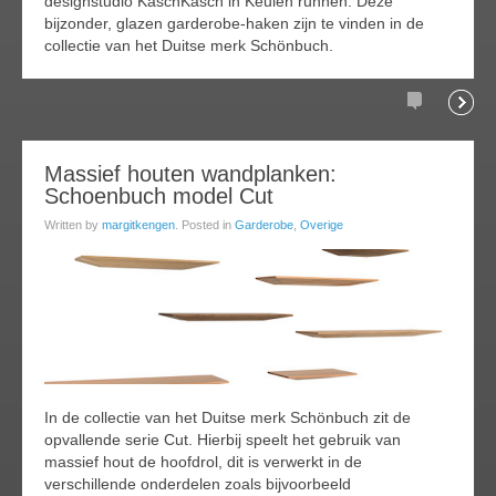
designstudio KaschKasch in Keulen runnen. Deze
bijzonder, glazen garderobe-haken zijn te vinden in de
collectie van het Duitse merk Schönbuch.
Comments
Readi
04
Massief houten wandplanken:
Schoenbuch model Cut
feb
016
Written by
margitkengen
. Posted in
Garderobe
,
Overige
In de collectie van het Duitse merk Schönbuch zit de
opvallende serie Cut. Hierbij speelt het gebruik van
massief hout de hoofdrol, dit is verwerkt in de
verschillende onderdelen zoals bijvoorbeeld