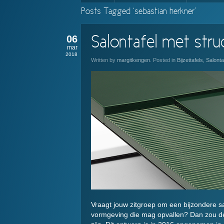
Posts Tagged ‘sebastian herkner’
06
Salontafel met stru
mar
2018
Written by
margitkengen
. Posted in
Bijzettafels
,
Salonta
Vraagt jouw zitgroep om een bijzondere sa
vormgeving die mag opvallen? Dan zou d