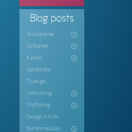
Blog
posts
Woonkamer
Eetkamer
Kasten
Garderobe
Overige
Verlichting
Stoffering
Design 4 Kids
Buitenmeubilair