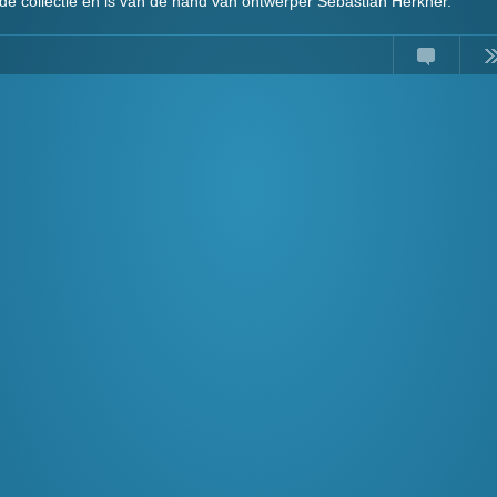
 de collectie en is van de hand van ontwerper Sebastian Herkner.
Comments
Read