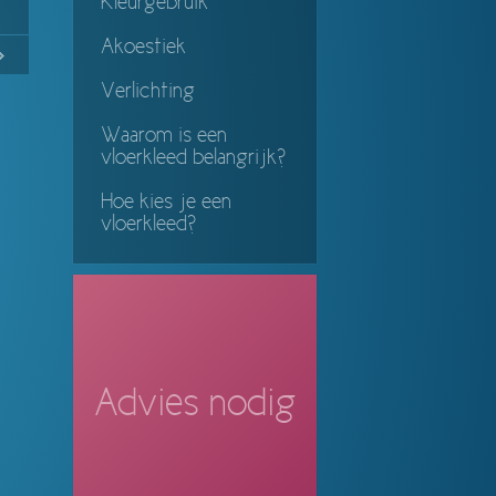
Kleurgebruik
Akoestiek
No
Continue
Verlichting
ing
Waarom is een
vloerkleed belangrijk?
Hoe kies je een
vloerkleed?
Advies nodig