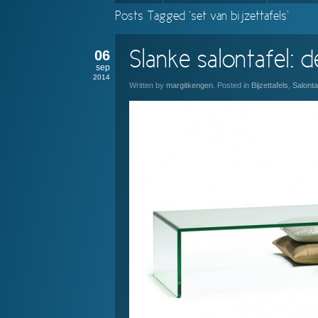
Posts Tagged ‘set van bijzettafels’
06
Slanke salontafel: 
sep
2014
Written by
margitkengen
. Posted in
Bijzettafels
,
Salonta