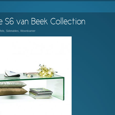
de S6 van Beek Collection
fels
,
Sidetables
,
Woonkamer