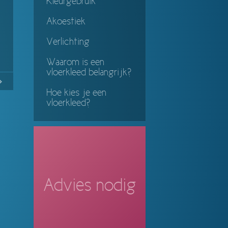
Kleurgebruik
Akoestiek
Verlichting
Waarom is een
vloerkleed belangrijk?
13
Continue
Hoe kies je een
ing
vloerkleed?
Advies nodig