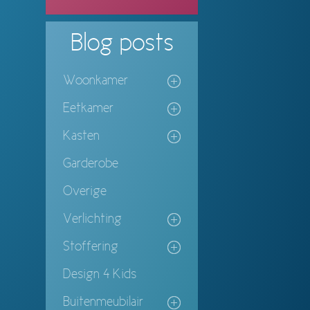
Blog
posts
Woonkamer
Eetkamer
Kasten
Garderobe
Overige
Verlichting
Stoffering
Design 4 Kids
Buitenmeubilair