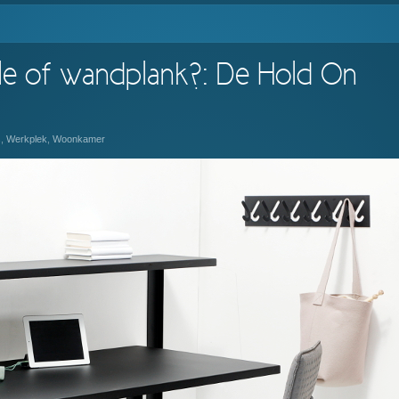
le of wandplank?: De Hold On
s
,
Werkplek
,
Woonkamer