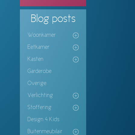
Blog
posts
Woonkamer
Eetkamer
Kasten
Garderobe
Overige
Verlichting
Stoffering
Design 4 Kids
Buitenmeubilair