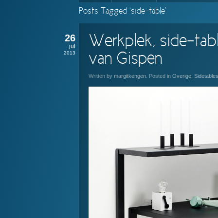
Posts Tagged ‘side-table’
26
Werkplek, side-tab
jul
2013
van Gispen
Written by
margitkengen
. Posted in
Overige
,
Sidetable