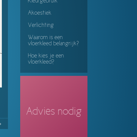
Kleurgebruik
Akoestiek
Verlichting
Waarom is een
vloerkleed belangrijk?
Hoe kies je een
vloerkleed?
Advies nodig
1
Continue
ing