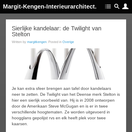
Margit-Kengen-Interieurarchitect.
30
Sierlijke kandelaar: de Twilight van
Stelton
ay
015
Written by
margitkengen
. Posted in
Overige
Je kan extra sfeer brengen aan tafel door kandelaars
neer te zetten. De Twilight van het Deense merk Stelton is
hier een sierlijk voorbeeld van. Hij is in 2008 ontworpen
door de Amerikaan Steve McGugan en is er in twee
verschillende hoogtematen. Ze worden uitgevoerd in
hoogglans gepolijst rvs en elk heeft plek voor twee
kaarsen.