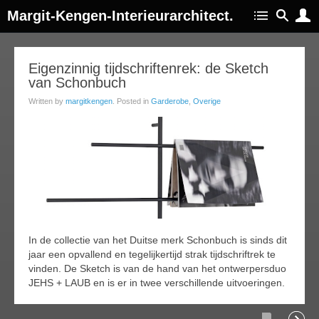
Margit-Kengen-Interieurarchitect.
19
Eigenzinnig tijdschriftenrek: de Sketch
van Schonbuch
ep
015
Written by
margitkengen
. Posted in
Garderobe
,
Overige
In de collectie van het Duitse merk Schonbuch is sinds dit
jaar een opvallend en tegelijkertijd strak tijdschriftrek te
vinden. De Sketch is van de hand van het ontwerpersduo
JEHS + LAUB en is er in twee verschillende uitvoeringen.